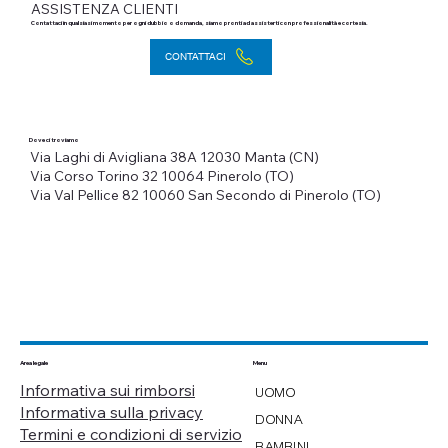
ASSISTENZA CLIENTI
Contattaci in qualsiasi momento per ogni dubbio o domanda, siamo pronti ad assisterti con professionalità e cortesia.
CONTATTACI
Dove ci troviamo
Via Laghi di Avigliana 38A
12030 Manta (CN)
Via Corso Torino 32
10064 Pinerolo (TO)
Via Val Pellice 82
10060 San Secondo di Pinerolo (TO)
Menu
Area legale
Informativa sui rimborsi
UOMO
Informativa sulla privacy
DONNA
Termini e condizioni di servizio
BAMBINI