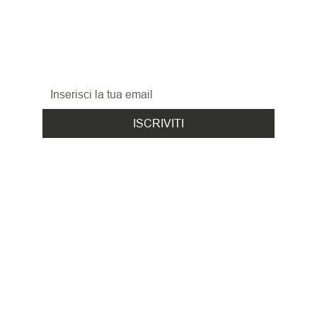
AGGIORNATO
Iscriviti alla nostra newsletter per non perderti 
le promozioni, le novità
ed i nuovi arrivi!
ISCRIVITI