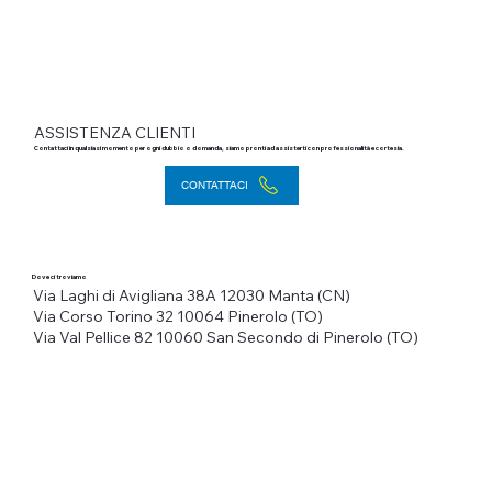
ASSISTENZA CLIENTI
Contattaci in qualsiasi momento per ogni dubbio o domanda, siamo pronti ad assisterti con professionalità e cortesia.
CONTATTACI
Dove ci troviamo
Via Laghi di Avigliana 38A
12030 Manta (CN)
Via Corso Torino 32
10064 Pinerolo (TO)
Via Val Pellice 82
10060 San Secondo di Pinerolo (TO)