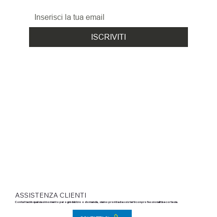
ed i nuovi arrivi!
ISCRIVITI
ASSISTENZA CLIENTI
Contattaci in qualsiasi momento per ogni dubbio o domanda, siamo pronti ad assisterti con professionalità e cortesia.