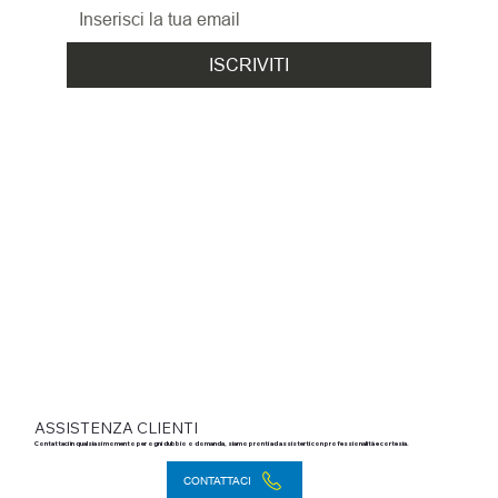
ISCRIVITI
ASSISTENZA CLIENTI
Contattaci in qualsiasi momento per ogni dubbio o domanda, siamo pronti ad assisterti con professionalità e cortesia.
CONTATTACI