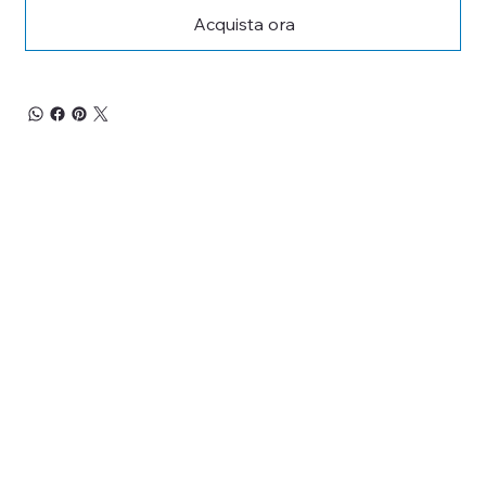
Acquista ora
RESTA 
AGGIORNATO
Iscriviti alla nostra newsletter per non perderti 
le promozioni, le novità
ed i nuovi arrivi!