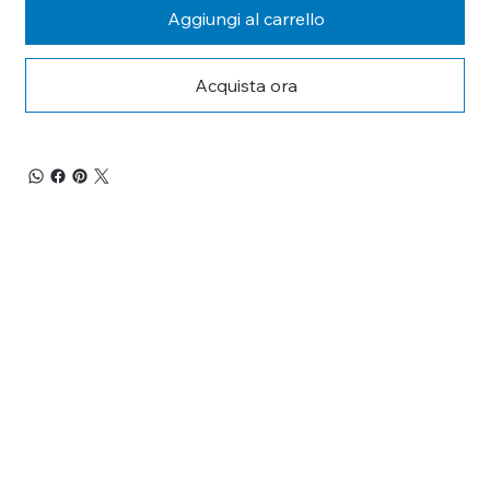
Aggiungi al carrello
Acquista ora
RESTA 
AGGIORNATO
Iscriviti alla nostra newsletter per non perderti 