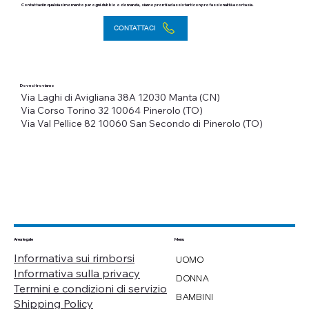
Contattaci in qualsiasi momento per ogni dubbio o domanda, siamo pronti ad assisterti con professionalità e cortesia.
CONTATTACI
Dove ci troviamo
Via Laghi di Avigliana 38A
12030 Manta (CN)
Via Corso Torino 32
10064 Pinerolo (TO)
Via Val Pellice 82
10060 San Secondo di Pinerolo (TO)
Menu
Area legale
Informativa sui rimborsi
UOMO
Informativa sulla privacy
DONNA
Termini e condizioni di servizio
BAMBINI
Shipping Policy