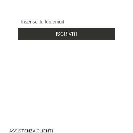
le promozioni, le novità
ed i nuovi arrivi!
ISCRIVITI
ASSISTENZA CLIENTI