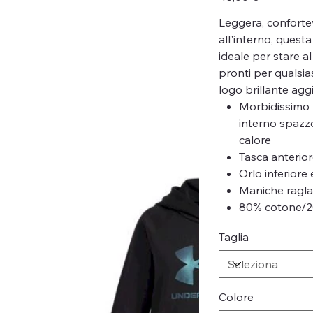
Leggera, conforte
all'interno, quest
ideale per stare 
pronti per qualsiasi
logo brillante agg
Morbidissimo 
interno spazzo
calore
Tasca anterio
Orlo inferiore 
Maniche ragl
80% cotone/2
Taglia
Colore