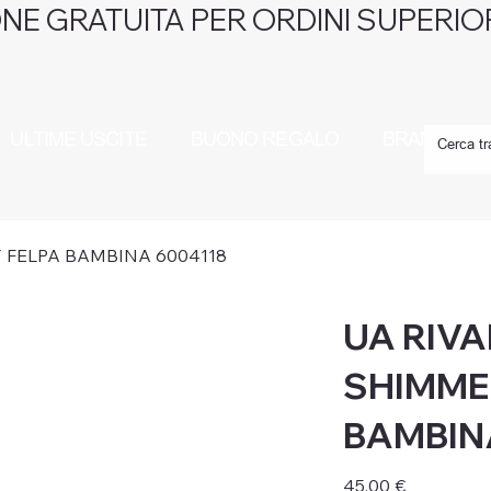
NE GRATUITA PER ORDINI SUPERIOR
ULTIME USCITE
BUONO REGALO
BRAND
Y FELPA BAMBINA 6004118
UA RIVA
SHIMME
BAMBIN
Prezzo
45,00 €