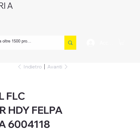
I A
CONTATTI
Accedi
Indietro
Avanti
L FLC
R HDY FELPA
A 6004118