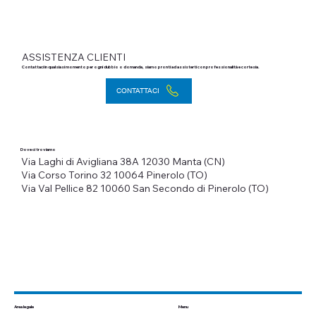
ASSISTENZA CLIENTI
Contattaci in qualsiasi momento per ogni dubbio o domanda, siamo pronti ad assisterti con professionalità e cortesia.
CONTATTACI
Dove ci troviamo
Via Laghi di Avigliana 38A
12030 Manta (CN)
Via Corso Torino 32
10064 Pinerolo (TO)
Via Val Pellice 82
10060 San Secondo di Pinerolo (TO)
Menu
Area legale