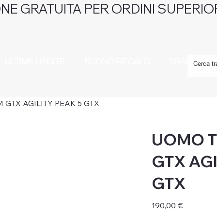
NE GRATUITA PER ORDINI SUPERIOR
ULTIME USCITE
BUONO REGALO
BRAND
 GTX AGILITY PEAK 5 GTX
UOMO T
GTX AGI
GTX
Prezzo
190,00 €