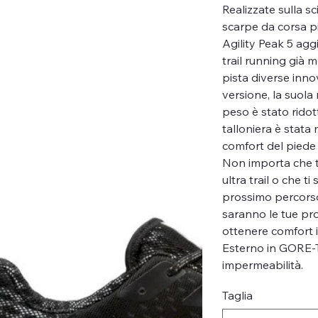
Realizzate sulla sc
scarpe da corsa pi
Agility Peak 5 ag
trail running già 
pista diverse inno
versione, la suola 
peso è stato rido
talloniera è stata 
comfort del piede 
Non importa che t
ultra trail o che ti
prossimo percorso 
saranno le tue pr
ottenere comfort i
Esterno in GORE-
impermeabilità.
Taglia