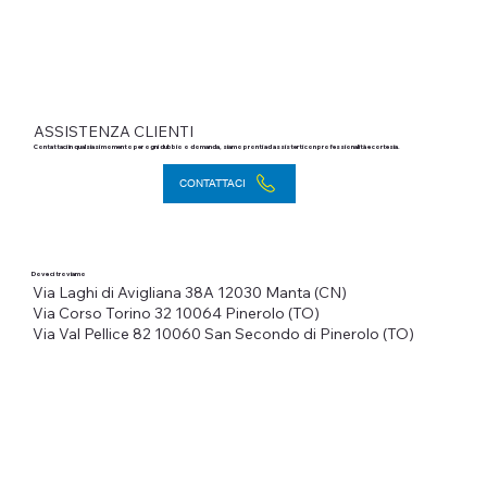
ASSISTENZA CLIENTI
Contattaci in qualsiasi momento per ogni dubbio o domanda, siamo pronti ad assisterti con professionalità e cortesia.
CONTATTACI
Dove ci troviamo
Via Laghi di Avigliana 38A
12030 Manta (CN)
Via Corso Torino 32
10064 Pinerolo (TO)
Via Val Pellice 82
10060 San Secondo di Pinerolo (TO)