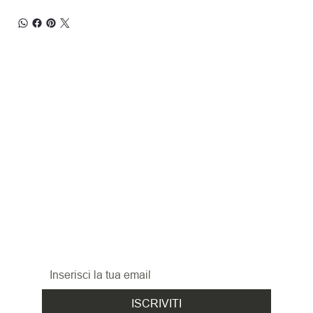
RESTA 
AGGIORNATO
Iscriviti alla nostra newsletter per non perderti 
le promozioni, le novità
ed i nuovi arrivi!
ISCRIVITI