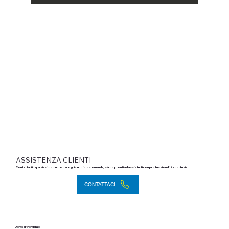
ASSISTENZA CLIENTI
Contattaci in qualsiasi momento per ogni dubbio o domanda, siamo pronti ad assisterti con professionalità e cortesia.
CONTATTACI
Dove ci troviamo