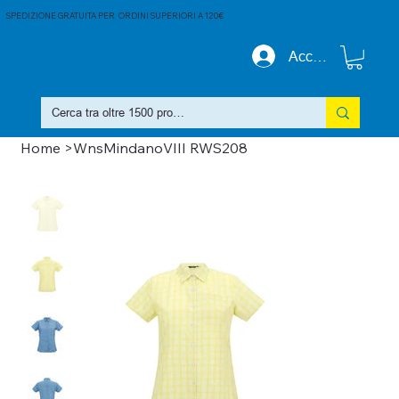
SPEDIZIONE GRATUITA PER ORDINI SUPERIORI A 120€
Accedi
Home
>
WnsMindanoVIII RWS208