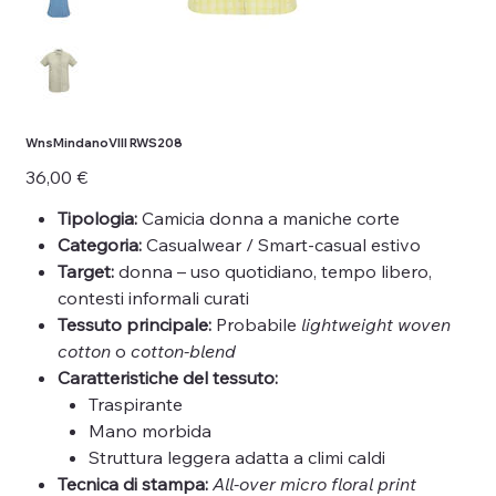
WnsMindanoVIII RWS208
Prezzo
36,00 €
Tipologia:
Camicia donna a maniche corte
Categoria:
Casualwear / Smart-casual estivo
Target:
donna – uso quotidiano, tempo libero,
contesti informali curati
Tessuto principale:
Probabile
lightweight woven
cotton
o
cotton-blend
Caratteristiche del tessuto:
Traspirante
Mano morbida
Struttura leggera adatta a climi caldi
Tecnica di stampa:
All-over micro floral print