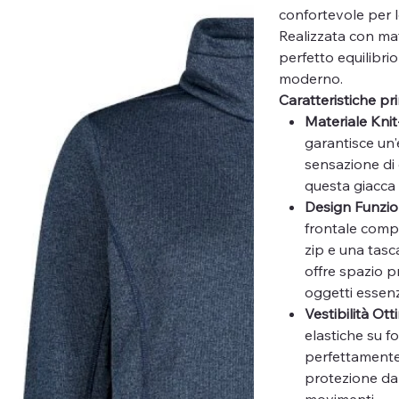
confortevole per le
Realizzata con mate
perfetto equilibrio
moderno.
Caratteristiche pri
Materiale Kni
garantisce un'
sensazione di
questa giacca 
Design Funzio
frontale compl
zip e una tasc
offre spazio pr
oggetti essenzi
Vestibilità Ott
elastiche su fo
perfettamente
protezione da
movimenti.