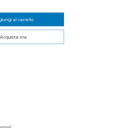
iungi al carrello
Acquista ora
 AGGIORNATO
tra newsletter per non perderti le 
ovità