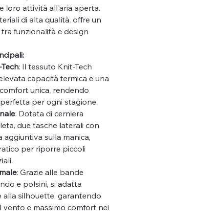
 loro attività all'aria aperta.
riali di alta qualità, offre un
 tra funzionalità e design
ncipali:
t-Tech
: Il tessuto Knit-Tech
elevata capacità termica e una
 comfort unica, rendendo
perfetta per ogni stagione.
nale
: Dotata di cerniera
eta, due tasche laterali con
a aggiuntiva sulla manica,
atico per riporre piccoli
ali.
imale
: Grazie alle bande
ndo e polsini, si adatta
 alla silhouette, garantendo
l vento e massimo comfort nei