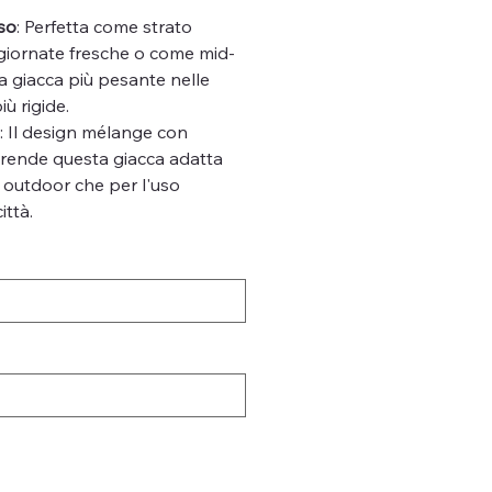
Uso
: Perfetta come strato
 giornate fresche o come mid-
a giacca più pesante nelle
ù rigide.
o
: Il design mélange con
i rende questa giacca adatta
tà outdoor che per l'uso
ittà.