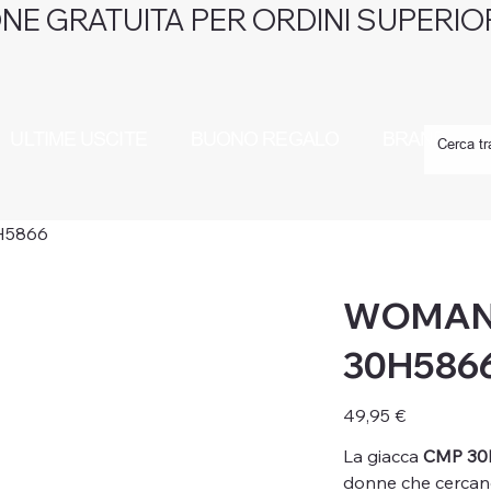
NE GRATUITA PER ORDINI SUPERIOR
ULTIME USCITE
BUONO REGALO
BRAND
H5866
WOMAN
30H586
Prezzo
49,95 €
La giacca
CMP 30
donne che cercano