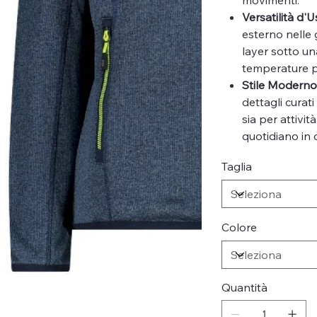
Versatilità d'
esterno nelle
layer sotto un
temperature pi
Stile Modern
dettagli curat
sia per attivi
quotidiano in c
Taglia
Colore
Quantità