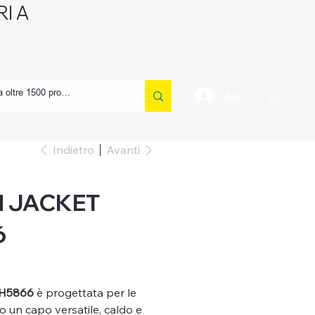
I A
CONTATTI
Accedi
Indietro
Avanti
 JACKET
6
H5866
è progettata per le
 un capo versatile, caldo e