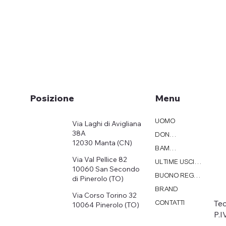
Menu
Posizione
UOMO
Via Laghi di Avigliana
38A
DONNA
12030 Manta (CN)
BAMBINI
Via Val Pellice 82
ULTIME USCITE
10060 San Secondo
BUONO REGALO
di Pinerolo (TO)
BRAND
Via Corso Torino 32
Tec
CONTATTI
10064 Pinerolo (TO)
P.