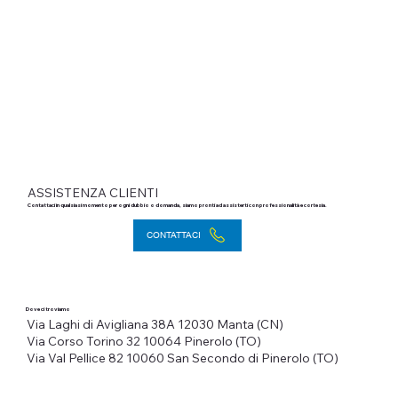
ASSISTENZA CLIENTI
Contattaci in qualsiasi momento per ogni dubbio o domanda, siamo pronti ad assisterti con professionalità e cortesia.
CONTATTACI
Dove ci troviamo
Via Laghi di Avigliana 38A
12030 Manta (CN)
Via Corso Torino 32
10064 Pinerolo (TO)
Via Val Pellice 82
10060 San Secondo di Pinerolo (TO)