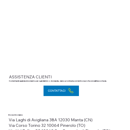
ASSISTENZA CLIENTI
Contattaci in qualsiasi momento per ogni dubbio o domanda, siamo pronti ad assisterti con professionalità e cortesia.
CONTATTACI
Dove ci troviamo
Via Laghi di Avigliana 38A
12030 Manta (CN)
Via Corso Torino 32
10064 Pinerolo (TO)