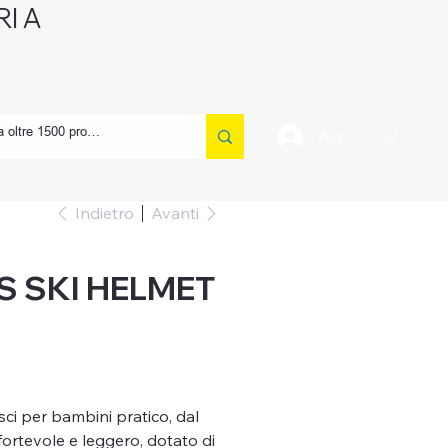
I A
CONTATTI
Accedi
Indietro
Avanti
DS SKI HELMET
 sci per bambini pratico, dal
fortevole e leggero, dotato di